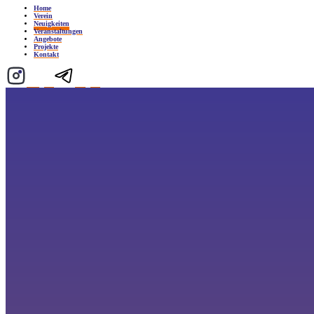
Home
Verein
Neuigkeiten
Veranstaltungen
Angebote
Projekte
Kontakt
Instagram
Telegram
Neuigkeiten
HIER FINDET IHR:
Neue Blog-Einträge, neue Geschichten, neue Erlebnisse, Spannende Erfahrungen und vieles mehr. S