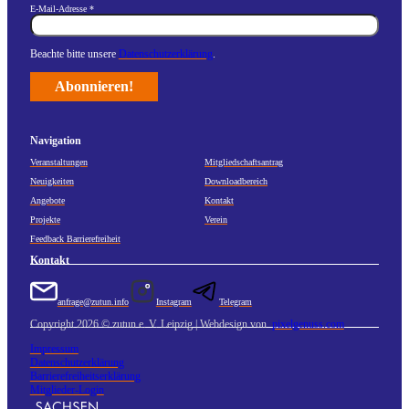
E-Mail-Adresse
*
Beachte bitte unsere
Datenschutzerklärung
.
Navigation
Veranstaltungen
Mitgliedschaftsantrag
Neuigkeiten
Downloadbereich
Angebote
Kontakt
Projekte
Verein
Feedback Barrierefreiheit
Kontakt
anfrage@zutun.info
Instagram
Telegram
Copyright 2026 © zutun e. V. Leipzig | Webdesign von
pixelgenuss.com
Impressum
Datenschutzerklärung
Barrierefreiheitserklärung
Mitglieder-Login