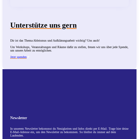
Unterstütze uns gern
Dir ist das Thema Ableismus und Aufklärungsarbeit wichtig? Uns auch!
Um Workshops, Veranstaltungen und Räume dafür zu stellen, freuen wir uns über jede Spende,
um unsere Arbeit zu ermöglichen.
Jetzt spenden
Newsletter
In unserem Newsletter bekommst du Neuigkeiten und Infos direkt per E-Mail. Trage hier deine
E-Mail-Adresse ein, um den Newsletter zu bekommen. So bleibst du immer auf dem
Laufenden.