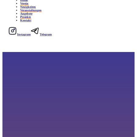
Home
Verein
Neuigkeiten
Veranstaltungen
Angebote
Projekte
Kontakt
Instagram
Telegram
Projekte
Auf dieser Seite möchten wir euch verschiedene Projekte vorstellen, an denen wir langfristig arbeiten.
Schaut gern mal rein.