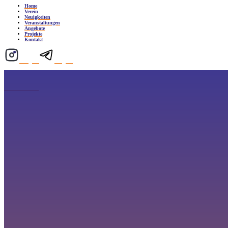
Home
Verein
Neuigkeiten
Veranstaltungen
Angebote
Projekte
Kontakt
Instagram
Telegram
Zutun Redaktion
19. September 2024