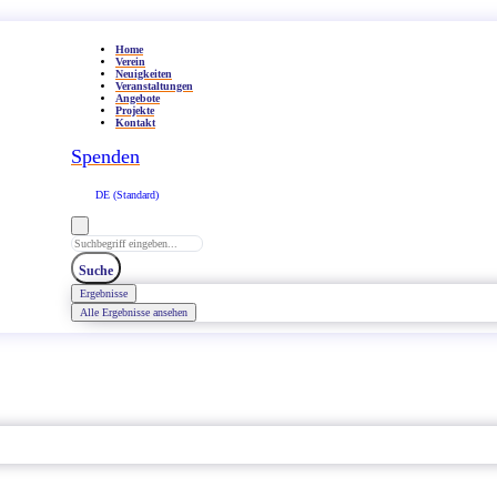
Home
Verein
Neuigkeiten
Veranstaltungen
Angebote
Projekte
Kontakt
Spenden
DE (Standard)
Search
...
Suche
Ergebnisse
Alle Ergebnisse ansehen