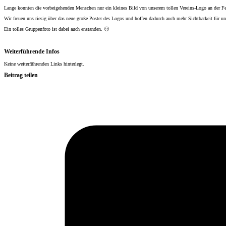
Lange konnten die vorbeigehenden Menschen nur ein kleines Bild von unserem tollen Vereins-Logo an der Fe
Wir freuen uns riesig über das neue große Poster des Logos und hoffen dadurch auch mehr Sichtbarkeit für u
Ein tolles Gruppenfoto ist dabei auch enstanden. 🙂
Weiterführende Infos
Keine weiterführenden Links hinterlegt.
Beitrag teilen