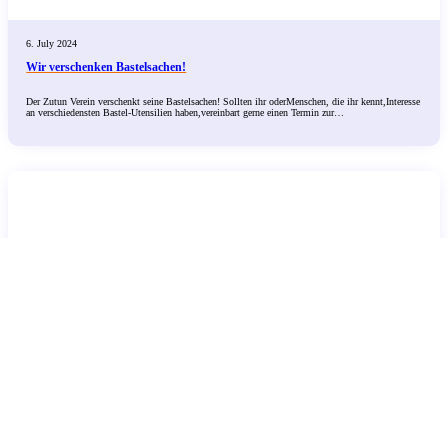
6. July 2024
Wir verschenken Bastelsachen!
Der Zutun Verein verschenkt seine Bastelsachen! Sollten ihr oderMenschen, die ihr kennt,Interesse
an verschiedensten Bastel-Utensilien haben,vereinbart gerne einen Termin zur…
Spenden