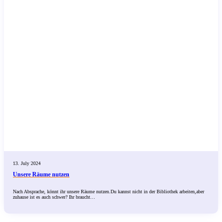
13. July 2024
Unsere Räume nutzen
Nach Absprache, könnt ihr unsere Räume nutzen.Du kannst nicht in der Bibliothek arbeiten,aber
zuhause ist es auch schwer? Ihr braucht…