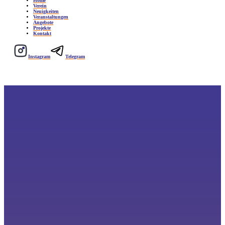
Home
Verein
Neuigkeiten
Veranstaltungen
Angebote
Projekte
Kontakt
Instagram
Telegram
Neuigkeiten
HIER FINDET IHR:
Neue Blog-Einträge, neue Geschichten, neue Erlebnisse, Spannende Erfahrungen und vieles mehr.
Schaut euch doch gerne einmal um.