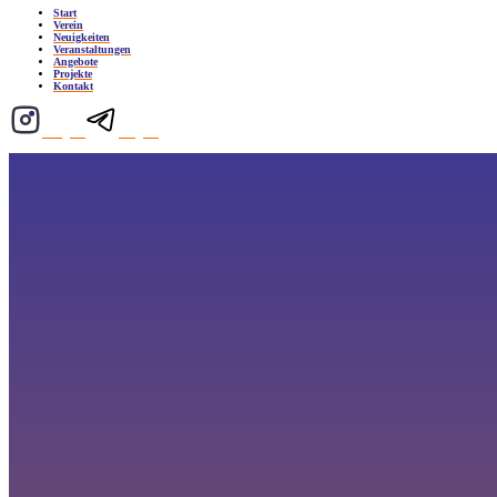
Start
Verein
Neuigkeiten
Veranstaltungen
Angebote
Projekte
Kontakt
Instagram
Telegram
16:00
- 18:00 Uhr