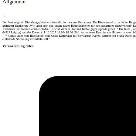
Allgemein
B!
Der Post zeigt ein Einladungsplakat mit freundlicher, warmer Gestaltung. Der Hintergrund ist in hellen Bei
kräftigem Dunkelrot: „Wir laden euch ein, unsere neuen Räumlichkeiten mit uns zusammen einzuweihen!“ Daru
Austausch und Kennenlernen einladen. Es wird Waffeln, Tee und Kaffee gegen Spende geben. “ Die Infos „Wo
04315 Leipzig) und das Datum (11.10.2025 16:00- 18:00 Uhr). Am unteren Rand ist ein Hinweis in roter Schr
…“ Rechts unten eine Illustration: eine weiße Kaffeetasse mit schwarzem Kaffee, daneben ein Stück Waffel 
einladende Stimmung vermitteln soll.”
Veranstaltung teilen