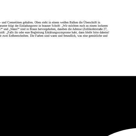
ge- und Cremetönen gehalten. Oben steht in einem weißen Balken die Überschrift in
nter folgt der Einladungstext in brauner Schrift: „Wir möchten euch zu einem lockeren
?“ und „Wann?“ sind in Braun hervorgehoben, daneben die Adresse (Zollikoferstraße 27,
ift: „Falls ihr oder eure Begleitung Erkältungssymptome habt, dann bleibt bitte daheim!
mit zwei Erdbeerscheiben. Die Farben sind warm und freundlich, was eine gemütliche und