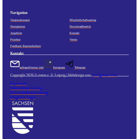
Navigation
Veranstaltungen
Mitgliedschaftsantrag
Neuigkeiten
Downloadbereich
Angebote
Kontakt
Projekte
Verein
Feedback Barrierefreiheit
Kontakt
anfrage@zutun.info
Instagram
Telegram
Copyright 2026 © zutun e. V. Leipzig | Webdesign von
pixelgenuss.com
Impressum
Datenschutzerklärung
Barrierefreiheitserklärung
Mitglieder-Login