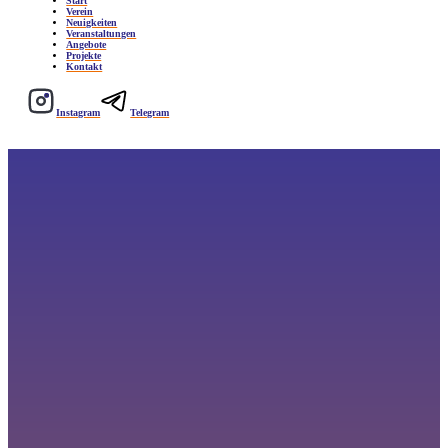
Start
Verein
Neuigkeiten
Veranstaltungen
Angebote
Projekte
Kontakt
Instagram
Telegram
Zutun e. V. Vereins-Büro
ORT