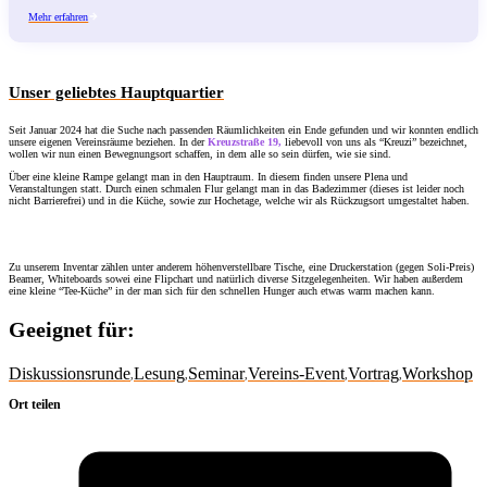
Mehr erfahren
Unser geliebtes Hauptquartier
Seit Januar 2024 hat die Suche nach passenden Räumlichkeiten ein Ende gefunden und wir konnten endlich
unsere eigenen Vereinsräume beziehen. In der
Kreuzstraße 19,
liebevoll von uns als “Kreuzi” bezeichnet,
wollen wir nun einen Bewegnungsort schaffen, in dem alle so sein dürfen, wie sie sind.
Über eine kleine Rampe gelangt man in den Hauptraum. In diesem finden unsere Plena und
Veranstaltungen statt. Durch einen schmalen Flur gelangt man in das Badezimmer (dieses ist leider noch
nicht Barrierefrei) und in die Küche, sowie zur Hochetage, welche wir als Rückzugsort umgestaltet haben.
Zu unserem Inventar zählen unter anderem höhenverstellbare Tische, eine Druckerstation (gegen Soli-Preis)
Beamer, Whiteboards sowei eine Flipchart und natürlich diverse Sitzgelegenheiten. Wir haben außerdem
eine kleine “Tee-Küche” in der man sich für den schnellen Hunger auch etwas warm machen kann.
Geeignet für:
Diskussionsrunde
Lesung
Seminar
Vereins-Event
Vortrag
Workshop
,
,
,
,
,
Ort teilen