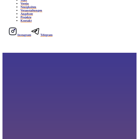
Start
Verein
Neuigkeiten
Veranstaltungen
Angebote
Projekte
Kontakt
Instagram
Telegram
Veranstaltungen
GEGEN ABLEISMUS – FÜR EMPOWERMENT!
Workshops, Stammtisch, Lesung, Flohmarkt und vieles mehr. Alle Termine findet ihr hier in
unserem Kalender.
Wenn ihr nach etwas Bestimmtem sucht, nutzt gern den Filter.