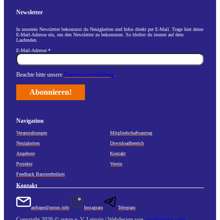
Newsletter
In unserem Newsletter bekommst du Neuigkeiten und Infos direkt per E-Mail. Trage hier deine
E-Mail-Adresse ein, um den Newsletter zu bekommen. So bleibst du immer auf dem
Laufenden.
E-Mail-Adresse
*
Beachte bitte unsere
Datenschutzerklärung
.
Navigation
Veranstaltungen
Mitgliedschaftsantrag
Neuigkeiten
Downloadbereich
Angebote
Kontakt
Projekte
Verein
Feedback Barrierefreiheit
Kontakt
anfrage@zutun.info
Instagram
Telegram
Copyright 2026 © zutun e. V. Leipzig | Webdesign von
pixelgenuss.com