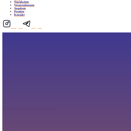
Neuigkeiten
Veranstaltungen
Angebote
Projekte
Kontakt
Instagram
Telegram
16:00
- 18:00 Uhr
Zutun e. V. Vereins-Büro