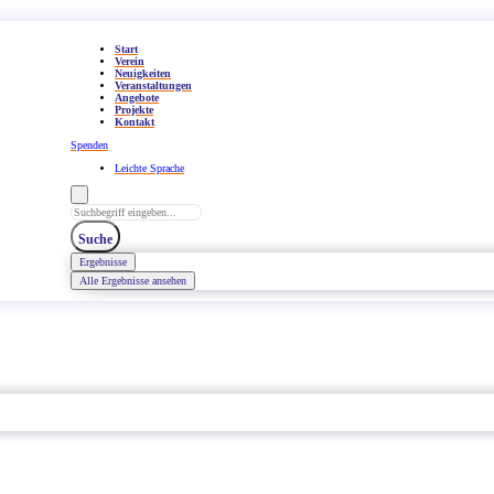
Start
Verein
Neuigkeiten
Veranstaltungen
Angebote
Projekte
Kontakt
Spenden
Leichte Sprache
Search
...
Suche
Ergebnisse
Alle Ergebnisse ansehen