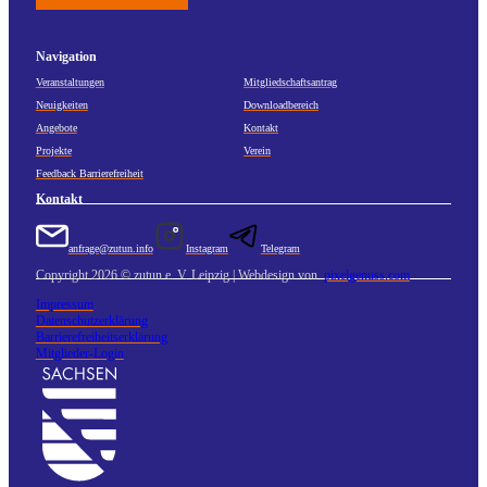
Navigation
Veranstaltungen
Mitgliedschaftsantrag
Neuigkeiten
Downloadbereich
Angebote
Kontakt
Projekte
Verein
Feedback Barrierefreiheit
Kontakt
anfrage@zutun.info
Instagram
Telegram
Copyright 2026 © zutun e. V. Leipzig | Webdesign von
pixelgenuss.com
Impressum
Datenschutzerklärung
Barrierefreiheitserklärung
Mitglieder-Login