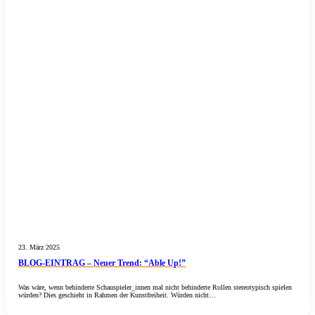
23. März 2025
BLOG-EINTRAG – Neuer Trend: “Able Up!”
Was wäre, wenn behinderte Schauspieler_innen mal nicht behinderte Rollen stereotypisch spielen
würden? Dies geschieht in Rahmen der Kunstfreiheit. Würden nicht…