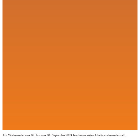
Am Wochenende vom 06. bis zum 08. September 2024 fand unser erstes Arbeitswochenende statt.