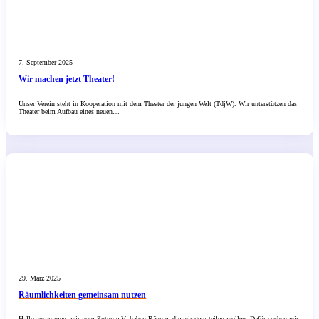
7. September 2025
Wir machen jetzt Theater!
Unser Verein steht in Kooperation mit dem Theater der jungen Welt (TdjW). Wir unterstützen das
Theater beim Aufbau eines neuen…
29. März 2025
Räumlichkeiten gemeinsam nutzen
Hallo zusammen, wir vom Zutun e.V. haben Räume, die wir gern teilen wollen. Dafür suchen wir