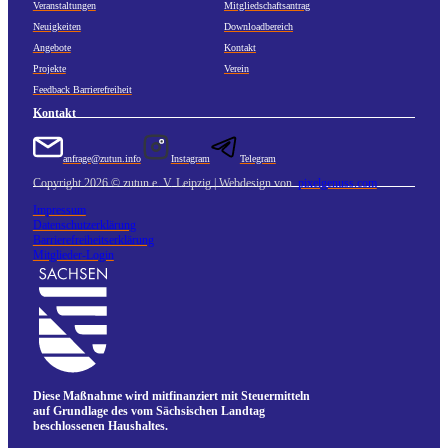
Veranstaltungen
Mitgliedschaftsantrag
Neuigkeiten
Downloadbereich
Angebote
Kontakt
Projekte
Verein
Feedback Barrierefreiheit
Kontakt
anfrage@zutun.info
Instagram
Telegram
Copyright 2026 © zutun e. V. Leipzig | Webdesign von
pixelgenuss.com
Impressum
Datenschutzerklärung
Barrierefreiheitserklärung
Mitglieder-Login
Diese Maßnahme wird mitfinanziert mit Steuermitteln
auf Grundlage des vom Sächsischen Landtag
beschlossenen Haushaltes.