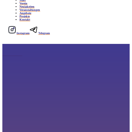
Start
Verein
Neuigkeiten
Veranstaltungen
Angebote
Projekte
Kontakt
Instagram
Telegram
1. Arbeitswochenende
Zutun Redaktion
19. September 2024