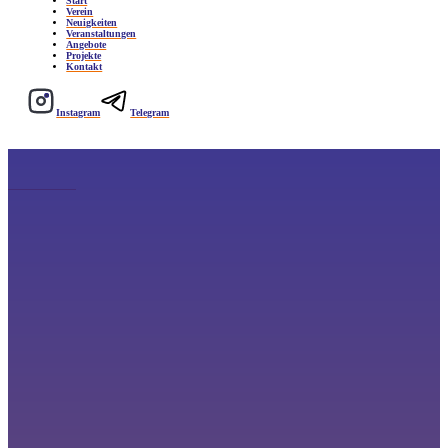
Start
Verein
Neuigkeiten
Veranstaltungen
Angebote
Projekte
Kontakt
Instagram
Telegram
BLOG-EINTRAG – Neuer Trend: “Able Up!”
Zutun Redaktion
23. März 2025