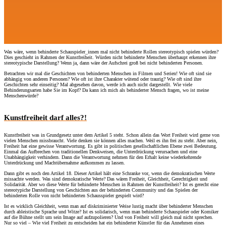
Was wäre, wenn behinderte Schauspieler_innen mal nicht behinderte Rollen stereotypisch spielen würden?
Dies geschieht in Rahmen der Kunstfreiheit. Würden nicht behinderte Menschen überhaupt erkennen ihre
stereotypische Darstellung? Wenn ja, dann wäre der Aufschrei groß bei nicht behinderten Personen.
Betrachten wir mal die Geschichten von behinderten Menschen in Filmen und Serien! Wie oft sind sie
abhängig von anderen Personen? Wie oft ist ihre Charakter wütend oder traurig? Wie oft sind ihre
Geschichten sehr einseitig? Mal abgesehen davon, werde ich auch nicht dargestellt. Wie viele
Behinderungsarten habe Sie im Kopf? Da kann ich mich als behinderter Mensch fragen, wo ist meine
Menschenwürde?
Kunstfreiheit darf alles?!
Kunstfreiheit was in Grundgesetz unter dem Artikel 5 steht. Schon allein das Wort Freiheit wird gerne von
vielen Menschen missbraucht. Viele denken sie können alles machen. Weil es ihn frei zu steht. Aber nein,
Freiheit hat eine gewisse Verantwortung. Es gibt in politischen gesellschaftlichen Ebene zwei Bedeutung.
Einmal das Aufbrechen von traditionellen Denkweisen, die Unterdrückung verursachen und eine
Unabhängigkeit verhindern. Dann die Verantwortung nehmen für den Erhalt keine wiederkehrende
Unterdrückung und Machtübernahme aufkommen zu lassen.
Dann gibt es noch den Artikel 18. Dieser Artikel hält eine Schranke vor, wenn die demokratischen Werte
missachte werden. Was sind demokratische Werte? Das wären Freiheit, Gleichheit, Gerechtigkeit und
Solidarität. Aber wo diese Werte für behinderte Menschen in Rahmen der Kunstfreiheit? Ist es gerecht eine
stereotypiche Darstellung von Geschichten aus der behinderten Community und das Spielen der
behinderten Rolle von nicht behinderten Schausspieler gespielt wird?
Ist es wirklich Gleichheit, wenn man auf diskriminierter Weise lustig macht über behinderter Menschen
durch ableistische Sprache und Witze? Ist es solidarisch, wenn man behinderte Schauspieler oder Komiker
auf die Bühne stellt um sein Image auf aufzupolieren? Und von Freiheit will gleich mal nicht sprechen.
Nur so viel – Wie viel Freiheit zu entscheiden hat ein behinderter Künstler für das Annehmen eines