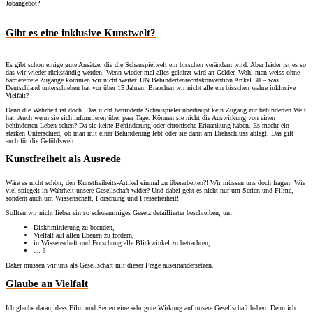
Jobangebot?
Gibt es eine inklusive Kunstwelt?
Es gibt schon einige gute Ansätze, die die Schauspielwelt ein bisschen verändern wird. Aber leider ist es so
das wir wieder rückständig werden. Wenn wieder mal alles gekürzt wird an Gelder. Wohl man weiss ohne
barrierefreie Zugänge kommen wir nicht weiter. UN Behindertenrechtskonvention Artkel 30 – was
Deutschland unterschieben hat vor über 15 Jahren. Brauchen wir nicht alle ein bisschen wahre inklusive
Vielfalt?
Denn die Wahrheit ist doch. Das nicht behinderte Schauspieler überhaupt kein Zugang zur behinderten Welt
hat. Auch wenn sie sich informieren über paar Tage. Können sie nicht die Auswirkung von einen
behinderten Leben sehen? Da sie keine Behinderung oder chronische Erkrankung haben. Es macht ein
starken Unterschied, ob man mit einer Behinderung lebt oder sie dann am Drehschluss ablegt. Das gilt
auch für die Gefühlswelt.
Kunstfreiheit als Ausrede
Wäre es nicht schön, den Kunstfreiheits-Artikel einmal zu überarbeiten?! Wir müssen uns doch fragen: Wie
viel spiegelt in Wahrheit unsere Gesellschaft wider? Und dabei geht es nicht nur um Serien und Filme,
sondern auch um Wissenschaft, Forschung und Pressefreiheit!
Sollten wir nicht lieber ein so schwammiges Gesetz detaillierter beschreiben, um:
Diskriminierung zu beenden,
Vielfalt auf allen Ebenen zu fördern,
in Wissenschaft und Forschung alle Blickwinkel zu betrachten,
… ?
Daher müssen wir uns als Gesellschaft mit dieser Frage auseinandersetzen.
Glaube an Vielfalt
Ich glaube daran, dass Film und Serien eine sehr gute Wirkung auf unsere Gesellschaft haben. Denn ich