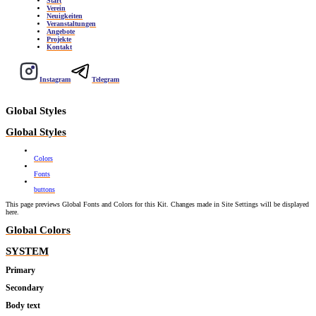
Start
Verein
Neuigkeiten
Veranstaltungen
Angebote
Projekte
Kontakt
Instagram
Telegram
Global Styles
Global Styles
Colors
Fonts
buttons
This page previews Global Fonts and Colors for this Kit. Changes made in Site Settings will be displayed
here.
Global Colors
SYSTEM
Primary
Secondary
Body text