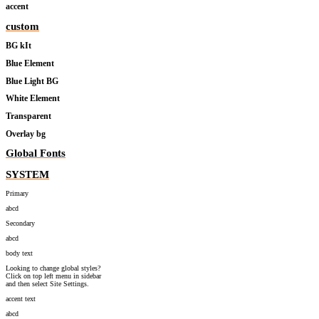
accent
custom
BG kIt
Blue Element
Blue Light BG
White Element
Transparent
Overlay bg
Global Fonts
SYSTEM
Primary
abcd
Secondary
abcd
body text
Looking to change global styles?
Click on top left menu in sidebar
and then select Site Settings.
accent text
abcd