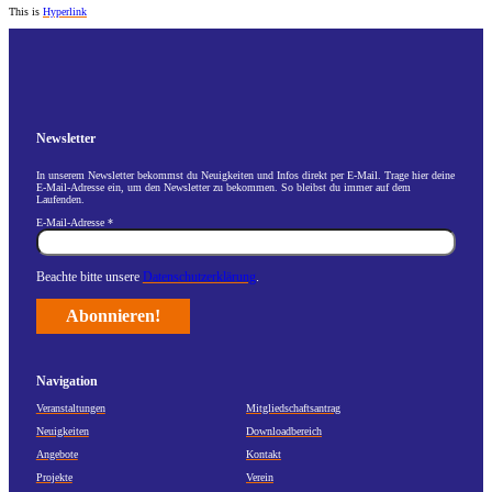
This is
Hyperlink
Newsletter
In unserem Newsletter bekommst du Neuigkeiten und Infos direkt per E-Mail. Trage hier deine
E-Mail-Adresse ein, um den Newsletter zu bekommen. So bleibst du immer auf dem
Laufenden.
E-Mail-Adresse
*
Beachte bitte unsere
Datenschutzerklärung
.
Navigation
Veranstaltungen
Mitgliedschaftsantrag
Neuigkeiten
Downloadbereich
Angebote
Kontakt
Projekte
Verein