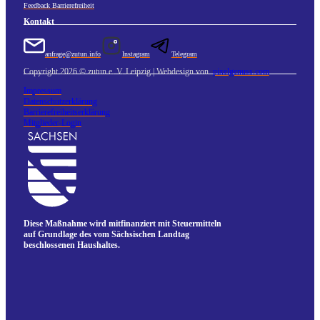
Feedback Barrierefreiheit
Kontakt
anfrage@zutun.info
Instagram
Telegram
Copyright 2026 © zutun e. V. Leipzig | Webdesign von
pixelgenuss.com
Impressum
Datenschutzerklärung
Barrierefreiheitserklärung
Mitglieder-Login
Diese Maßnahme wird mitfinanziert mit Steuermitteln
auf Grundlage des vom Sächsischen Landtag
beschlossenen Haushaltes.