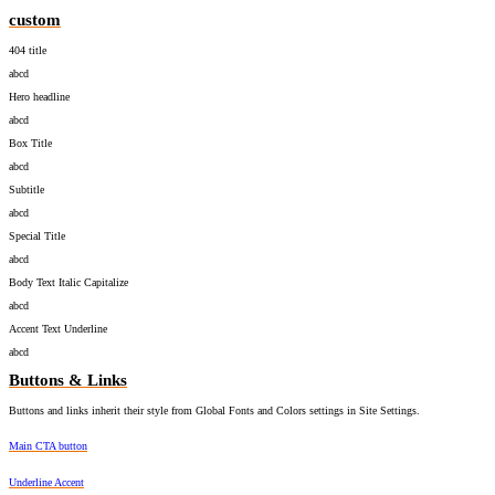
custom
404 title
abcd
Hero headline
abcd
Box Title
abcd
Subtitle
abcd
Special Title
abcd
Body Text Italic Capitalize
abcd
Accent Text Underline
abcd
Buttons & Links
Buttons and links inherit their style from Global Fonts and Colors settings in Site Settings.
Main CTA button
Underline Accent